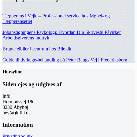
Tæpperens i Vejle – Professionel service hos Møbel- og
Tæpperenseriet
Jobansøgningens Psykologi: Hvordan Din Skrivestil Påvirker
Arbejdsgiverens Indtryk
Brugte elbiler i centrum hos Bile.dk
Guide til dyrlæge-behandling på Peter Bangs Vej i Frederiksberg
Horsyline
Siden ejes og udgives af
Infili
Hermodsvej 18C,
8230 Åbyhøj
hey(at)infili.dk
Information
Privatlivspolitik